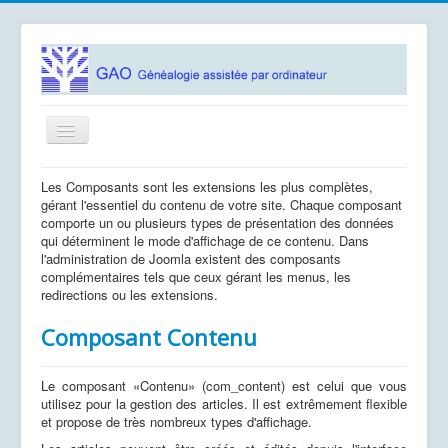
Basculer
la
navigation
Accueil
Les Composants sont les extensions les plus complètes,
gérant l'essentiel du contenu de votre site. Chaque composant
Logiciels
comporte un ou plusieurs types de présentation des données
qui déterminent le mode d'affichage de ce contenu. Dans
Association GAO
l'administration de Joomla existent des composants
complémentaires tels que ceux gérant les menus, les
Contacts
redirections ou les extensions.
Documentation
Composant Contenu
Vous êtes ici :
Accueil
Utiliser Joomla!
Utiliser les extensions
Composants
Le composant «Contenu» (com_content) est celui que vous
utilisez pour la gestion des articles. Il est extrêmement flexible
et propose de très nombreux types d'affichage.