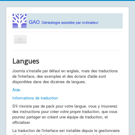
Basculer
la
navigation
Accueil
Langues
Logiciels
Joomla s'installe par défaut en anglais, mais des traductions
Association GAO
de l'interface, des exemples et des écrans d'aide sont
disponibles dans des dizaines de langues.
Contacts
Aide
Documentation
Informations de traduction
S'il n'existe pas de pack pour votre langue, vous y trouverez
Vous êtes ici :
Accueil
Utiliser Joomla!
des instructions pour créer votre propre traduction, que vous
Utiliser les extensions
Langues
pourrez partager en créant une équipe de traduction, et
officialiser.
La traduction de l'interface est installée depuis le gestionnaire