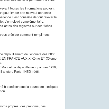
elevant toutes les informations pouvant
n peut limiter son relevé à certaines
érience il est conseillé de tout relever la
bjet d’un relevé complémentaire.
des actes des registres sur des fiches
r vous préciser comment remplir ces
s de dépouillement de l’enquête des 3000
LE EN FRANCE AUX XIXème ET XXème
».
 Manuel de dépouillement paru en 1956,
vil ancien, Paris, INED 1965.
mé à condition que la source soit indiquée
ion.
es noms propres, des prénoms, des