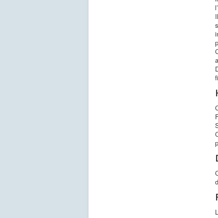
l
I
s
i
p
C
D
f
C
p
C
L