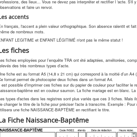
rofessions, des lieux... Vous ne devez pas interpréter et rectifier l 'acte. S'il
bservations et faire un renvoi.
Les accents
n français, l'accent a plein valeur orthographique. Son absence ralentit et fait
même de nombreux mots.
ENFANT LEGITIME et ENFANT LÉGITIMÉ n'ont pas le même statut !
Les fiches
Les fiches employées pour l’enquête TRA ont été adaptées, améliorées, comp
elevés des très nombreux types d’acte.
ne fiche est au format A5 (14,8 x 21 cm) qui correspond à la moitié d’un A4 (
Ce format permet de photocopier deux fiches dans un format A4.
l est possible d’imprimer ces fiches sur du papier de couleur pour faciliter le re
aissance-baptême est en couleur saumon. La fiche mariage est en blanc. La f
es types d'actes dans les registres sont plus variés que ces 3 fiches. Mais ils 
e changer le titre de la fiche pour préciser l'acte à transcrire. Exemple : Pou
tilisera une fiche NAISSANCE-BAPTÊME en rectifiant le titre.
La Fiche Naissance-Baptême