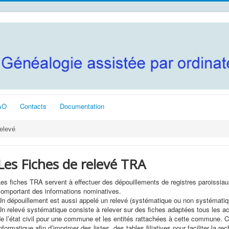
AO
Contacts
Documentation
elevé
Les Fiches de relevé TRA
es fiches TRA servent à effectuer des dépouillements de registres paroissiaux,
comportant des informations nominatives.
Un dépouillement est aussi appelé un relevé (systématique ou non systématiq
n relevé systématique consiste à relever sur des fiches adaptées tous les act
e l’état civil pour une commune et les entités rattachées à cette commune. Ce
nformatique afin d’imprimer des listes, des tables filiatives pour faciliter la r