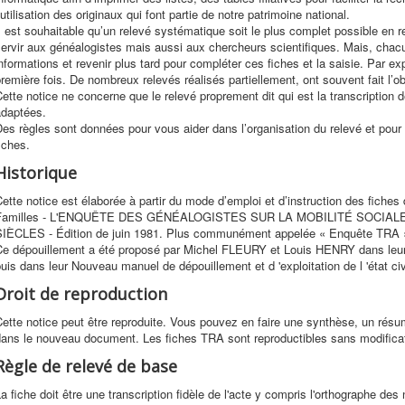
’utilisation des originaux qui font partie de notre patrimoine national.
l est souhaitable qu’un relevé systématique soit le plus complet possible en r
ervir aux généalogistes mais aussi aux chercheurs scientifiques. Mais, chacu
nformations et revenir plus tard pour compléter ces fiches et la saisie. Par exp
remière fois. De nombreux relevés réalisés partiellement, ont souvent fait l’o
ette notice ne concerne que le relevé proprement dit qui est la transcription 
adaptées.
es règles sont données pour vous aider dans l’organisation du relevé et pou
iches.
Historique
ette notice est élaborée à partir du mode d’emploi et d’instruction des fiche
Familles - L'ENQUÊTE DES GÉNÉALOGISTES SUR LA MOBILITÉ SOCIA
SIÈCLES - Édition de juin 1981. Plus communément appelée « Enquête TRA 
Ce dépouillement a été proposé par Michel FLEURY et Louis HENRY dans leur
uis dans leur Nouveau manuel de dépouillement et d 'exploitation de l 'état ci
Droit de reproduction
ette notice peut être reproduite. Vous pouvez en faire une synthèse, un résu
dans le nouveau document. Les fiches TRA sont reproductibles sans modificat
Règle de relevé de base
a fiche doit être une transcription fidèle de l'acte y compris l'orthographe d