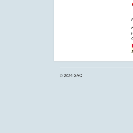
P
p
c
© 2026 GAO