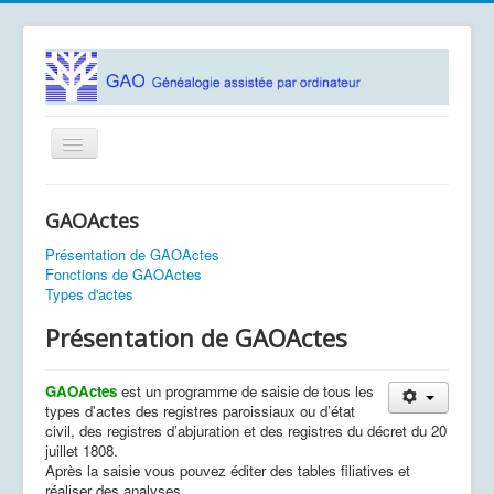
Basculer
la
navigation
Accueil
GAOActes
Logiciels
Présentation de GAOActes
Association GAO
Fonctions de GAOActes
Types d'actes
Contacts
Présentation de GAOActes
Documentation
GAOActes
est un programme de saisie de tous les
Vous êtes ici :
Accueil
Présentation de GAOActes
types d'actes des registres paroissiaux ou d’état
civil, des registres d’abjuration et des registres du décret du 20
juillet 1808.
Après la saisie vous pouvez éditer des tables filiatives et
réaliser des analyses.