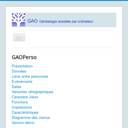
Basculer
la
navigation
Accueil
GAOPerso
Logiciels
Présentation
Association GAO
Données
Liens entre personnes
Contacts
Evènements
Dates
Documentation
Variantes othographiques
Caractère Joker
Fonctions
Vous êtes ici :
Accueil
Présentation
Impressions
Caractéristiques
Diagramme des menus
Version démo