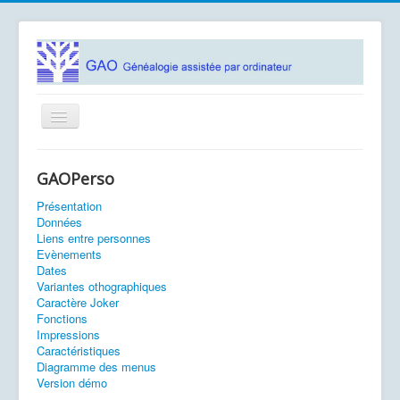
Basculer
la
navigation
Accueil
GAOPerso
Logiciels
Présentation
Association GAO
Données
Liens entre personnes
Contacts
Evènements
Dates
Documentation
Variantes othographiques
Caractère Joker
Fonctions
Vous êtes ici :
Accueil
Variantes othographiques
Impressions
Caractéristiques
Diagramme des menus
Version démo