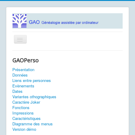
Basculer
la
navigation
Accueil
GAOPerso
Logiciels
Présentation
Association GAO
Données
Liens entre personnes
Contacts
Evènements
Dates
Documentation
Variantes othographiques
Caractère Joker
Fonctions
Vous êtes ici :
Accueil
Données
Impressions
Caractéristiques
Diagramme des menus
Version démo