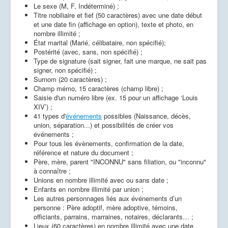
Le sexe (M, F, Indéterminé) ;
Titre nobiliaire et fief (50 caractères) avec une date début
et une date fin (affichage en option), texte et photo, en
nombre illimité ;
État marital (Marié, célibataire, non spécifié);
Postérité (avec, sans, non spécifié) ;
Type de signature (sait signer, fait une marque, ne sait pas
signer, non spécifié) ;
Surnom (20 caractères) ;
Champ mémo, 15 caractères (champ libre) ;
Saisie d'un numéro libre (ex. 15 pour un affichage ‘Louis
XIV’) ;
41 types d'
événements
possibles (Naissance, décès,
union, séparation...) et possibilités de créer vos
événements ;
Pour tous les évènements, confirmation de la date,
référence et nature du document ;
Père, mère, parent "INCONNU" sans filiation, ou "inconnu"
à connaître ;
Unions en nombre illimité avec ou sans date ;
Enfants en nombre illimité par union ;
Les autres personnages liés aux événements d’un
personne : Père adoptif, mère adoptive, témoins,
officiants, parrains, marraines, notaires, déclarants… ;
Lieux (60 caractères) en nombre illimité avec une date,