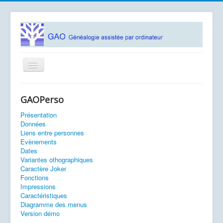
Basculer
la
navigation
Accueil
GAOPerso
Logiciels
Présentation
Association GAO
Données
Liens entre personnes
Contacts
Evènements
Dates
Documentation
Variantes othographiques
Caractère Joker
Fonctions
Vous êtes ici :
Accueil
Fonctions
Impressions
Caractéristiques
Diagramme des menus
Version démo